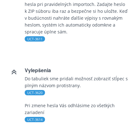
hesla pri pravidelných importoch. Zadajte heslo
k ZIP súboru iba raz a bezpečne si ho uložte. Keď
v budúcnosti nahráte ďalšie výpisy s rovnakým
heslom, systém ich automaticky odomkne a
spracuje úplne sám.
UCT-3611
Vylepšenia
Do tabuliek sme pridali možnosť zobraziť stĺpec s
plným názvom protistrany.
UCT-3620
Pri zmene hesla Vás odhlásime zo všetkých
zariadení
UCT-3614