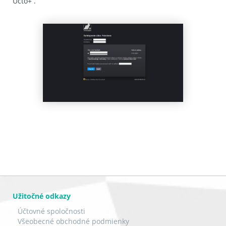
Účto+
.
Užitočné odkazy
Účtovné spoločnosti
Všeobecné obchodné podmienky