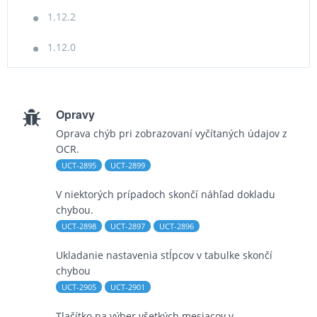
1.12.2
1.12.0
Opravy
Oprava chýb pri zobrazovaní vyčítaných údajov z
OCR.
UCT-2895
UCT-2899
V niektorých prípadoch skončí náhľad dokladu
chybou.
UCT-2898
UCT-2897
UCT-2896
Ukladanie nastavenia stĺpcov v tabulke skončí
chybou
UCT-2905
UCT-2901
Tlačítko na výber všetkých mesiacov v