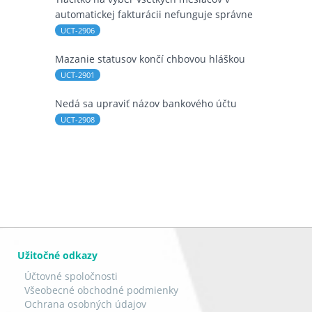
automatickej fakturácii nefunguje správne
UCT-2906
Mazanie statusov končí chbovou hláškou
UCT-2901
Nedá sa upraviť názov bankového účtu
UCT-2908
Užitočné odkazy
Účtovné spoločnosti
Všeobecné obchodné podmienky
Ochrana osobných údajov