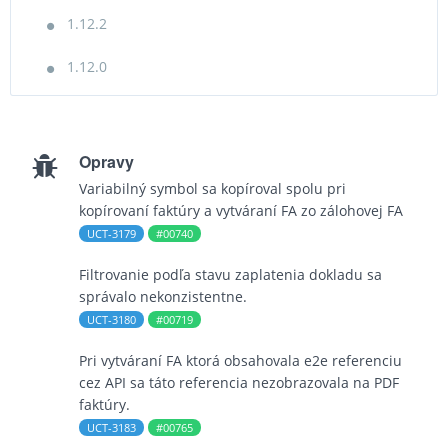
1.12.2
1.12.0
Opravy
Variabilný symbol sa kopíroval spolu pri
kopírovaní faktúry a vytváraní FA zo zálohovej FA
UCT-3179
#00740
Filtrovanie podľa stavu zaplatenia dokladu sa
správalo nekonzistentne.
UCT-3180
#00719
Pri vytváraní FA ktorá obsahovala e2e referenciu
cez API sa táto referencia nezobrazovala na PDF
faktúry.
UCT-3183
#00765