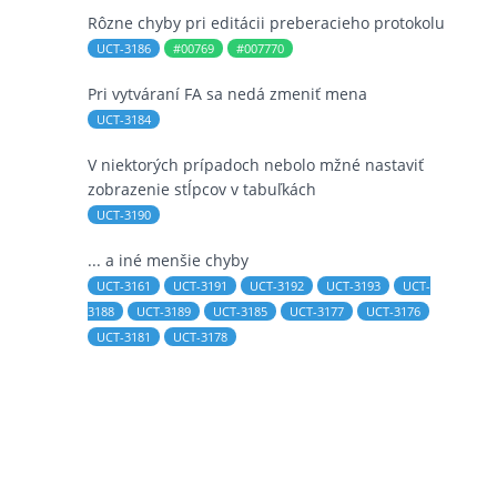
Rôzne chyby pri editácii preberacieho protokolu
UCT-3186
#00769
#007770
Pri vytváraní FA sa nedá zmeniť mena
UCT-3184
V niektorých prípadoch nebolo mžné nastaviť
zobrazenie stĺpcov v tabuľkách
UCT-3190
... a iné menšie chyby
UCT-3161
UCT-3191
UCT-3192
UCT-3193
UCT-
3188
UCT-3189
UCT-3185
UCT-3177
UCT-3176
UCT-3181
UCT-3178