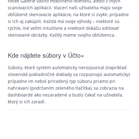
fotiek Galérie vášho mobilného telefónu, alebo z iných
scanovacích aplikácii. Viacerí naši užívatelia majú svoje
obľúbené skenovacie aplikácie, na ktoré si zvykli, prípadne
si ich aj zakúpili. Každá má svoje výhody – niektoré sú
rýchle, iné veľmi intuitívne a niektoré dokážu editovať
skenované obrázky. Každý máme svojho obľúbenca.
Kde nájdete súbory v Účto+
Súbory, ktoré systém automaticky nerozpoznal (napríklad
slovenské pokladničné doklady sa rozpoznajú automaticky)
prípadne im nebol priradený typ súboru priamo pri
nahrávaní (podržaním zeleného tlačítka), sa zobrazia na
dashboarde ako nezaradené a budú čakať na užívateľa,
ktorý si ich zaradí.