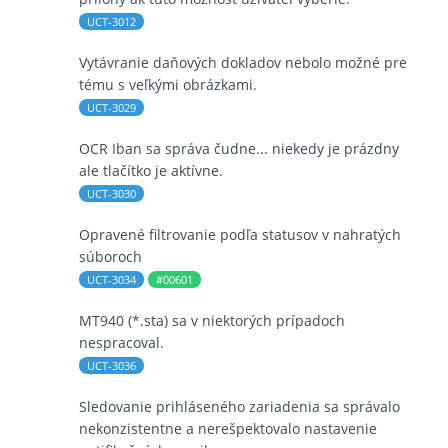
UCT-3012
Vytávranie daňových dokladov nebolo možné pre
tému s veľkými obrázkami.
UCT-3029
OCR Iban sa správa čudne... niekedy je prázdny
ale tlačítko je aktívne.
UCT-3030
Opravené filtrovanie podľa statusov v nahratých
súboroch
UCT-3034
#00601
MT940 (*.sta) sa v niektorých prípadoch
nespracoval.
UCT-3036
Sledovanie prihláseného zariadenia sa správalo
nekonzistentne a nerešpektovalo nastavenie