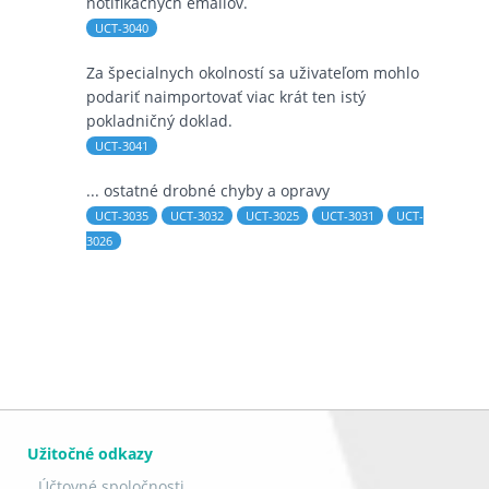
notifikačných emailov.
UCT-3040
Za špecialnych okolností sa uživateľom mohlo
podariť naimportovať viac krát ten istý
pokladničný doklad.
UCT-3041
... ostatné drobné chyby a opravy
UCT-3035
UCT-3032
UCT-3025
UCT-3031
UCT-
3026
Užitočné odkazy
Účtovné spoločnosti