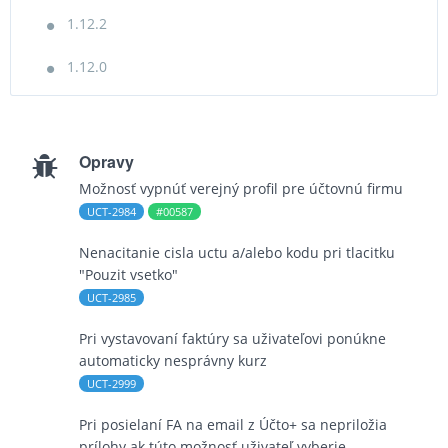
1.12.2
1.12.0
Opravy
Možnosť vypnúť verejný profil pre účtovnú firmu
UCT-2984
#00587
Nenacitanie cisla uctu a/alebo kodu pri tlacitku
"Pouzit vsetko"
UCT-2985
Pri vystavovaní faktúry sa uživateľovi ponúkne
automaticky nesprávny kurz
UCT-2999
Pri posielaní FA na email z Účto+ sa nepriložia
prílohy ak túto možnosť uživateľ vyberie.